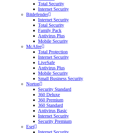
Total Security
Internet Security
Bitdefender
Internet Security
Total Security
Family Pack
Antivirus Plus
Mobile Security
McAfee
Total Protection
Internet Security
LiveSafe
Antivirus Plus
Mobile Security
Small Business Security
Norton
Security Standard
360 Deluxe
360 Premium
360 Standard
Antivirus Basic
Internet Security
Security Premium
Eset
Internet Security