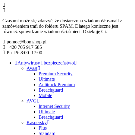
Czasami może się zdarzyć, że dostarczona wiadomość e-mail z
zamówieniem trafi do folderu SPAM. Dlatego konieczne jest
również sprawdzanie wiadomości-śmieci. Dziękuję Ci.
pomoc@bomshop.pl
+420 705 917 585
Pn–Pt: 8:00–17:00
Antywirusy i bezpieczeństwo
Avast
Premium Security
Ultimate
Antitrack Premium
Breachguard
Mobile
AVG
Internet Security
Ultimate
Breachguard
Kaspersky
Plus
Standard