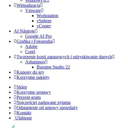
Windows 8.1
Wirtualizacja
Vmware
Workstation
vSphere
vCenter
AI Nástroje
Google AI Pro
Grafika i Fotografia
Adobe
Corel
Tworzenie kopii zapasowych i odzyskiwanie danych
Ashampoo
Burning Studio 22
Kupony do gry
Korzystne pakiety
Sklep
Korzystne zestawy
Prezent gratis
Najczęściej zadawane pytania
Odstąpienie od umowy sprzedaży
Kontakt
Ulubione