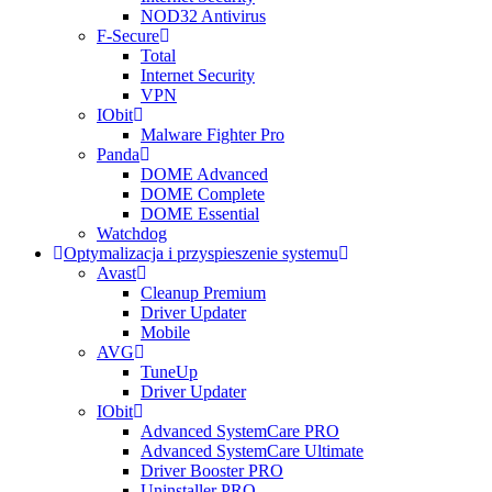
NOD32 Antivirus
F-Secure
Total
Internet Security
VPN
IObit
Malware Fighter Pro
Panda
DOME Advanced
DOME Complete
DOME Essential
Watchdog
Optymalizacja i przyspieszenie systemu
Avast
Cleanup Premium
Driver Updater
Mobile
AVG
TuneUp
Driver Updater
IObit
Advanced SystemCare PRO
Advanced SystemCare Ultimate
Driver Booster PRO
Uninstaller PRO