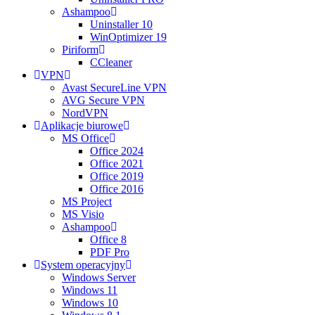
Ashampoo
Uninstaller 10
WinOptimizer 19
Piriform
CCleaner
VPN
Avast SecureLine VPN
AVG Secure VPN
NordVPN
Aplikacje biurowe
MS Office
Office 2024
Office 2021
Office 2019
Office 2016
MS Project
MS Visio
Ashampoo
Office 8
PDF Pro
System operacyjny
Windows Server
Windows 11
Windows 10