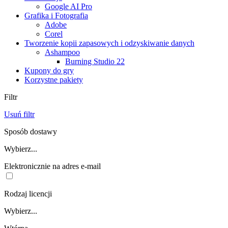
Google AI Pro
Grafika i Fotografia
Adobe
Corel
Tworzenie kopii zapasowych i odzyskiwanie danych
Ashampoo
Burning Studio 22
Kupony do gry
Korzystne pakiety
Filtr
Usuń filtr
Sposób dostawy
Wybierz...
Elektronicznie na adres e-mail
Rodzaj licencji
Wybierz...