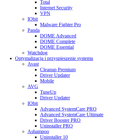
Total
Internet Security
VPN
IObit
Malware Fighter Pro
Panda
DOME Advanced
DOME Complete
DOME Essential
Watchdog
Optymalizacja i przyspieszenie systemu
Avast
Cleanup Premium
Driver Updater
Mobile
AVG
TuneUp
Driver Updater
IObit
Advanced SystemCare PRO
Advanced SystemCare Ultimate
Driver Booster PRO
Uninstaller PRO
Ashampoo
Uninstaller 10