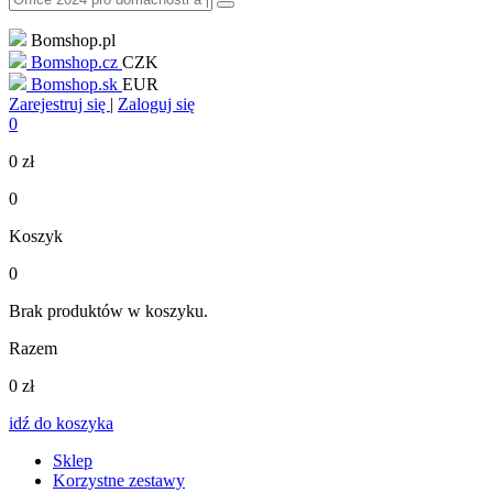
Bomshop.pl
Bomshop.cz
CZK
Bomshop.sk
EUR
Zarejestruj się
|
Zaloguj się
0
0
zł
0
Koszyk
0
Brak produktów w koszyku.
Razem
0
zł
idź do koszyka
Sklep
Korzystne zestawy