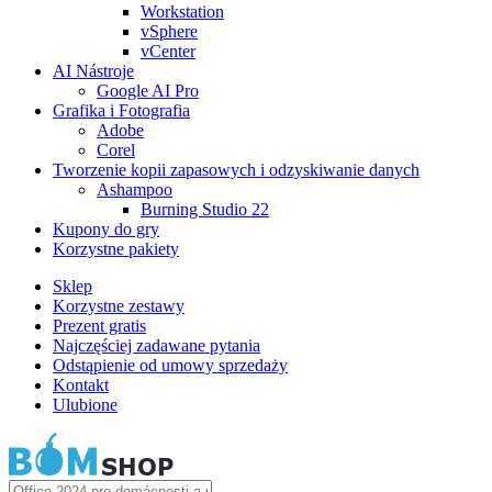
Workstation
vSphere
vCenter
AI Nástroje
Google AI Pro
Grafika i Fotografia
Adobe
Corel
Tworzenie kopii zapasowych i odzyskiwanie danych
Ashampoo
Burning Studio 22
Kupony do gry
Korzystne pakiety
Sklep
Korzystne zestawy
Prezent gratis
Najczęściej zadawane pytania
Odstąpienie od umowy sprzedaży
Kontakt
Ulubione