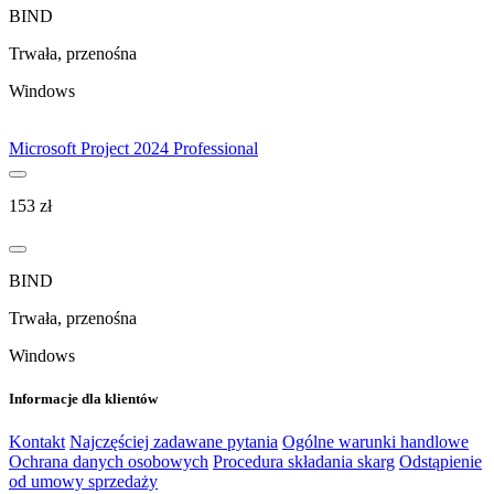
BIND
Trwała, przenośna
Windows
Microsoft Project 2024 Professional
153
zł
BIND
Trwała, przenośna
Windows
Informacje dla klientów
Kontakt
Najczęściej zadawane pytania
Ogólne warunki handlowe
Ochrana danych osobowych
Procedura składania skarg
Odstąpienie
od umowy sprzedaży