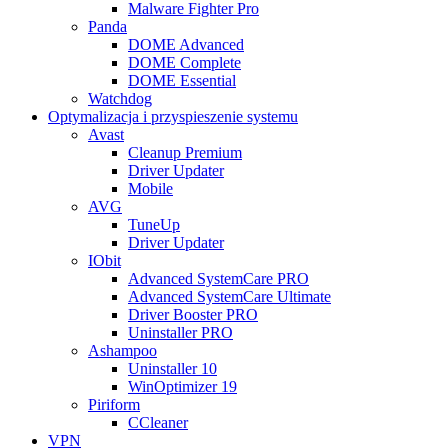
Malware Fighter Pro
Panda
DOME Advanced
DOME Complete
DOME Essential
Watchdog
Optymalizacja i przyspieszenie systemu
Avast
Cleanup Premium
Driver Updater
Mobile
AVG
TuneUp
Driver Updater
IObit
Advanced SystemCare PRO
Advanced SystemCare Ultimate
Driver Booster PRO
Uninstaller PRO
Ashampoo
Uninstaller 10
WinOptimizer 19
Piriform
CCleaner
VPN