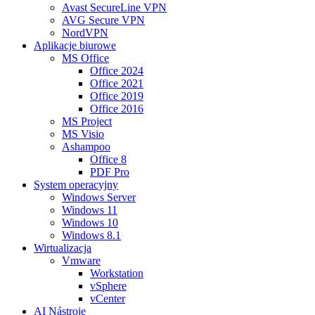
Avast SecureLine VPN
AVG Secure VPN
NordVPN
Aplikacje biurowe
MS Office
Office 2024
Office 2021
Office 2019
Office 2016
MS Project
MS Visio
Ashampoo
Office 8
PDF Pro
System operacyjny
Windows Server
Windows 11
Windows 10
Windows 8.1
Wirtualizacja
Vmware
Workstation
vSphere
vCenter
AI Nástroje