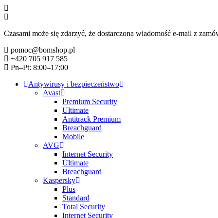
Czasami może się zdarzyć, że dostarczona wiadomość e-mail z zamów
pomoc@bomshop.pl
+420 705 917 585
Pn–Pt: 8:00–17:00
Antywirusy i bezpieczeństwo
Avast
Premium Security
Ultimate
Antitrack Premium
Breachguard
Mobile
AVG
Internet Security
Ultimate
Breachguard
Kaspersky
Plus
Standard
Total Security
Internet Security