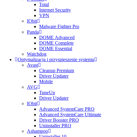
Total
Internet Security
VPN
IObit
Malware Fighter Pro
Panda
DOME Advanced
DOME Complete
DOME Essential
Watchdog
Optymalizacja i przyspieszenie systemu
Avast
Cleanup Premium
Driver Updater
Mobile
AVG
TuneUp
Driver Updater
IObit
Advanced SystemCare PRO
Advanced SystemCare Ultimate
Driver Booster PRO
Uninstaller PRO
Ashampoo
Uninstaller 10