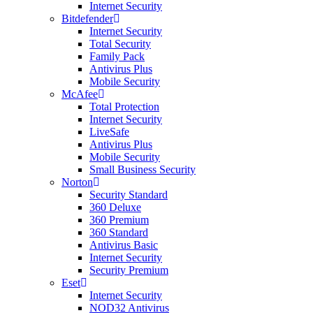
Internet Security
Bitdefender
Internet Security
Total Security
Family Pack
Antivirus Plus
Mobile Security
McAfee
Total Protection
Internet Security
LiveSafe
Antivirus Plus
Mobile Security
Small Business Security
Norton
Security Standard
360 Deluxe
360 Premium
360 Standard
Antivirus Basic
Internet Security
Security Premium
Eset
Internet Security
NOD32 Antivirus