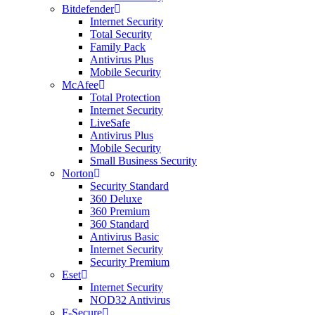
Bitdefender
Internet Security
Total Security
Family Pack
Antivirus Plus
Mobile Security
McAfee
Total Protection
Internet Security
LiveSafe
Antivirus Plus
Mobile Security
Small Business Security
Norton
Security Standard
360 Deluxe
360 Premium
360 Standard
Antivirus Basic
Internet Security
Security Premium
Eset
Internet Security
NOD32 Antivirus
F-Secure