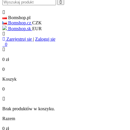
Bomshop.pl
Bomshop.cz
CZK
Bomshop.sk
EUR
Zarejestruj się
|
Zaloguj się
0
0
zł
0
Koszyk
0
Brak produktów w koszyku.
Razem
0
zł