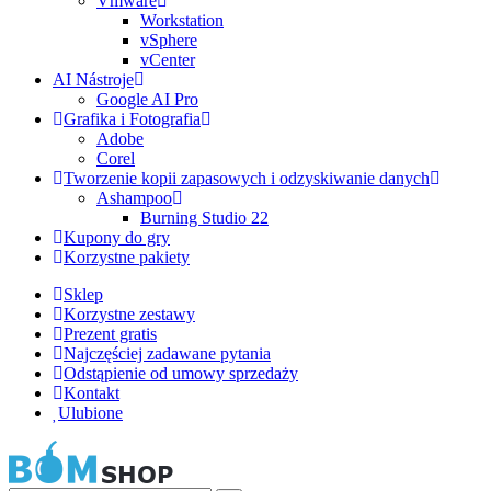
Vmware
Workstation
vSphere
vCenter
AI Nástroje
Google AI Pro
Grafika i Fotografia
Adobe
Corel
Tworzenie kopii zapasowych i odzyskiwanie danych
Ashampoo
Burning Studio 22
Kupony do gry
Korzystne pakiety
Sklep
Korzystne zestawy
Prezent gratis
Najczęściej zadawane pytania
Odstąpienie od umowy sprzedaży
Kontakt
Ulubione