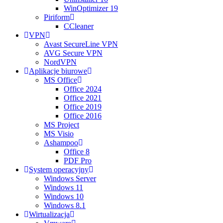
WinOptimizer 19
Piriform
CCleaner
VPN
Avast SecureLine VPN
AVG Secure VPN
NordVPN
Aplikacje biurowe
MS Office
Office 2024
Office 2021
Office 2019
Office 2016
MS Project
MS Visio
Ashampoo
Office 8
PDF Pro
System operacyjny
Windows Server
Windows 11
Windows 10
Windows 8.1
Wirtualizacja