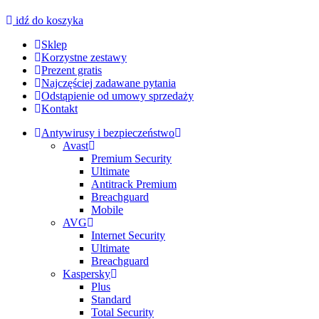
idź do koszyka
Sklep
Korzystne zestawy
Prezent gratis
Najczęściej zadawane pytania
Odstąpienie od umowy sprzedaży
Kontakt
Antywirusy i bezpieczeństwo
Avast
Premium Security
Ultimate
Antitrack Premium
Breachguard
Mobile
AVG
Internet Security
Ultimate
Breachguard
Kaspersky
Plus
Standard
Total Security