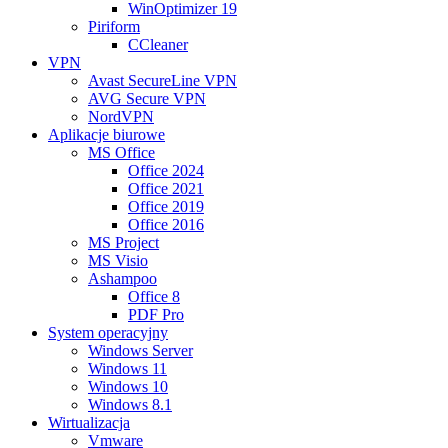
WinOptimizer 19
Piriform
CCleaner
VPN
Avast SecureLine VPN
AVG Secure VPN
NordVPN
Aplikacje biurowe
MS Office
Office 2024
Office 2021
Office 2019
Office 2016
MS Project
MS Visio
Ashampoo
Office 8
PDF Pro
System operacyjny
Windows Server
Windows 11
Windows 10
Windows 8.1
Wirtualizacja
Vmware