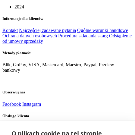
2024
Informacje dla klientów
Kontakt
Najczęściej zadawane pytania
Ogólne warunki handlowe
Ochrana danych osobowych
Procedura składania skarg
Odstąpienie
od umowy sprzedaży
Metody płatności
Blik, GoPay, VISA, Mastercard, Maestro, Paypal, Przelew
bankowy
Obserwuj nas
Facebook
Instagram
Obsługa klienta
Dostawa
Zapłata
O plikach cookie na tej stronie