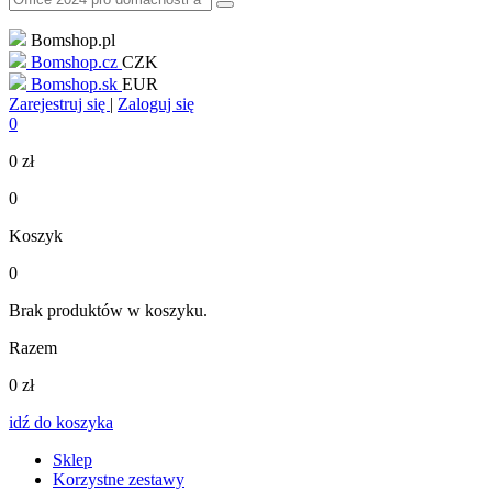
Bomshop.pl
Bomshop.cz
CZK
Bomshop.sk
EUR
Zarejestruj się
|
Zaloguj się
0
0
zł
0
Koszyk
0
Brak produktów w koszyku.
Razem
0
zł
idź do koszyka
Sklep
Korzystne zestawy