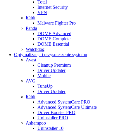
Total
Internet Security
VPN
IObit
Malware Fighter Pro
Panda
DOME Advanced
DOME Complete
DOME Essential
Watchdog
Optymalizacja i przyspieszenie systemu
Avast
Cleanup Premium
Driver Updater
Mobile
AVG
TuneUp
Driver Updater
IObit
Advanced SystemCare PRO
Advanced SystemCare Ultimate
Driver Booster PRO
Uninstaller PRO
Ashampoo
Uninstaller 10