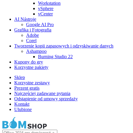
Workstation
vSphere
vCenter
AI Nástroje
Google AI Pro
Grafika i Fotografia
Adobe
Corel
Tworzenie kopii zapasowych i odzyskiwanie danych
Ashampoo
Burning Studio 22
Kupony do gry
Korzystne pakiety
Sklep
Korzystne zestawy
Prezent gratis
Najczęściej zadawane pytania
Odstąpienie od umowy sprzedaży
Kontakt
Ulubione